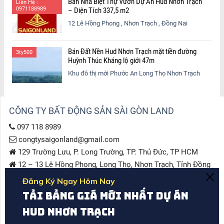
Bán Nhà Biệt Thự Vườn Dự Án Hud Nhơn Trạch
Liên Hệ :
0971188989
– Diện Tích 337,5 m2
12 Lê Hồng Phong , Nhơn Trạch , Đồng Nai
Bán Đất Nền Hud Nhơn Trạch mặt tiền đường
3ty500
Huỳnh Thúc Kháng lộ giới 47m
Khu đô thị mới Phước An Long Thọ Nhơn Trạch
CÔNG TY BẤT ĐỘNG SẢN SÀI GÒN LAND
097 118 8989
congtysaigonland@gmail.com
129 Trường Lưu, P. Long Trường, TP. Thủ Đức, TP HCM
12 – 13 Lê Hồng Phong, Long Thọ, Nhơn Trạch, Tỉnh Đồng
Nai
DỰ ÁN ĐANG TRIỂN KHAI
Tổng Quan Khu Đô Thị Phước An – Long Thọ Nhơn Trạch
Đồng Nai