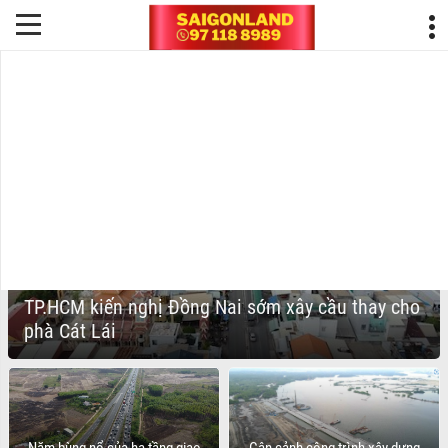
BẤT ĐỘNG SẢN
NHƠN TRẠCH
TP.HCM kiến nghị Đồng Nai sớm xây cầu thay cho
phà Cát Lái