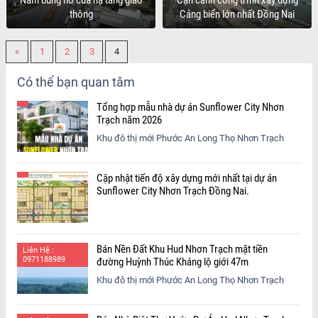
Năm bùng nổ của hạ tầng giao
Cận cảnh công trình xây dựng
thông
Cảng biển lớn nhất Đồng Nai
«
1
2
3
4
Có thể bạn quan tâm
Tổng hợp mẫu nhà dự án Sunflower City Nhơn
Trạch năm 2026
Khu đô thị mới Phước An Long Thọ Nhơn Trạch
Cập nhật tiến độ xây dựng mới nhất tại dự án
Sunflower City Nhơn Trạch Đồng Nai.
Bán Nền Đất Khu Hud Nhơn Trạch mặt tiền
Liên Hệ :
0971188989
đường Huỳnh Thúc Kháng lộ giới 47m
Khu đô thị mới Phước An Long Thọ Nhơn Trạch