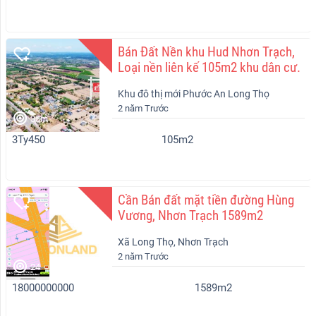
Bán Đất Nền khu Hud Nhơn Trạch,
Loại nền liên kế 105m2 khu dân cư.
Khu đô thị mới Phước An Long Thọ
2 năm Trước
Nhơn Trạch
35m
3Ty450
105m2
Cần Bán đất mặt tiền đường Hùng
Vương, Nhơn Trạch 1589m2
Xã Long Thọ, Nhơn Trạch
2 năm Trước
24
18000000000
1589m2