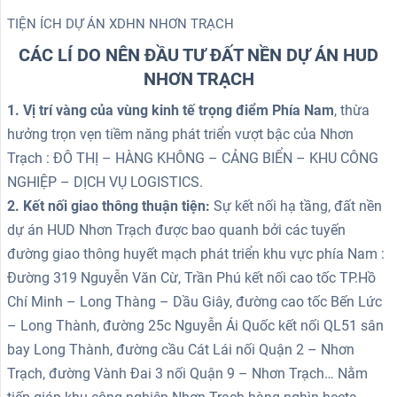
TIỆN ÍCH DỰ ÁN XDHN NHƠN TRẠCH
CÁC LÍ DO NÊN ĐẦU TƯ ĐẤT NỀN DỰ ÁN HUD
NHƠN TRẠCH
1. Vị trí vàng của vùng kinh tế trọng điểm Phía Nam
, thừa
hưởng trọn vẹn tiềm năng phát triển vượt bậc của Nhơn
Trạch : ĐÔ THỊ – HÀNG KHÔNG – CẢNG BIỂN – KHU CÔNG
NGHIỆP – DỊCH VỤ LOGISTICS.
2. Kết nối giao thông thuận tiện:
Sự kết nối hạ tầng, đất nền
dự án HUD Nhơn Trạch được bao quanh bởi các tuyến
đường giao thông huyết mạch phát triển khu vực phía Nam :
Đường 319 Nguyễn Văn Cừ, Trần Phú kết nối cao tốc TP.Hồ
Chí Minh – Long Thàng – Dầu Giây, đường cao tốc Bến Lức
– Long Thành, đường 25c Nguyễn Ái Quốc kết nối QL51 sân
bay Long Thành, đường cầu Cát Lái nối Quận 2 – Nhơn
Trạch, đường Vành Đai 3 nối Quận 9 – Nhơn Trạch… Nằm