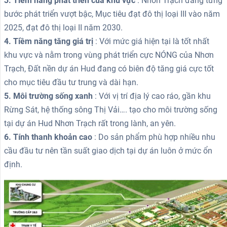
3. Tiềm năng phát triển của khu vực
: Nhơn Trạch đang từng
bước phát triển vượt bậc, Mục tiêu đạt đô thị loại III vào năm
2025, đạt đô thị loại II năm 2030.
4. Tiềm năng tăng giá trị
: Với mức giá hiện tại là tốt nhất
khu vực và nằm trong vùng phát triển cực NÓNG của Nhơn
Trạch, Đất nền dự án Hud đang có biên độ tăng giá cực tốt
cho mục tiêu đầu tư trung và dài hạn.
5. Môi trường sống xanh
: Với vị trí địa lý cao ráo, gần khu
Rừng Sát, hệ thống sông Thị Vải…. tạo cho môi trường sống
tại dự án Hud Nhơn Trạch rất trong lành, an yên.
6. Tính thanh khoản cao
: Do sản phẩm phù hợp nhiều nhu
cầu đầu tư nên tần suất giao dịch tại dự án luôn ở mức ổn
định.