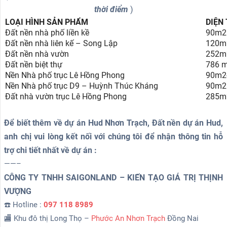
thời điểm
)
LOẠI HÌNH SẢN PHẨM
DIỆN 
Đất nền nhà phố liền kề
90m2
Đất nền nhà liên kế – Song Lập
120m
Đất nền nhà vườn
252m
Đất nền biệt thự
786 
Nền Nhà phố trục Lê Hồng Phong
90m2
Nền Nhà phố trục D9 – Huỳnh Thúc Kháng
90m2
Đất nhà vườn trục Lê Hồng Phong
285m
Để biết thêm về dự án Hud Nhơn Trạch, Đất nền dự án Hud,
anh chị vui lòng kết nối với chúng tôi để nhận thông tin hỗ
trợ chi tiết nhất về dự án :
——–
CÔNG TY TNHH SAIGONLAND – KIẾN TẠO GIÁ TRỊ THỊNH
VƯỢNG
☎️ Hotline :
097 118 8989
🏬 Khu đô thị Long Thọ –
Phước An Nhơn Trạch
Đồng Nai