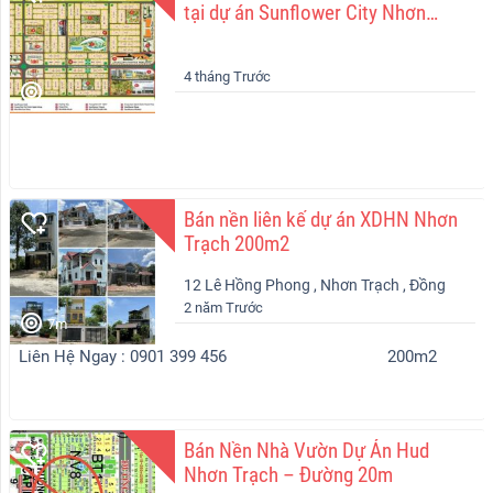
tại dự án Sunflower City Nhơn
Trạch Đồng Nai.
4 tháng Trước
Bán nền liên kế dự án XDHN Nhơn
Trạch 200m2
12 Lê Hồng Phong , Nhơn Trạch , Đồng
2 năm Trước
Nai
7m
Liên Hệ Ngay : 0901 399 456
200m2
Bán Nền Nhà Vườn Dự Án Hud
Nhơn Trạch – Đường 20m