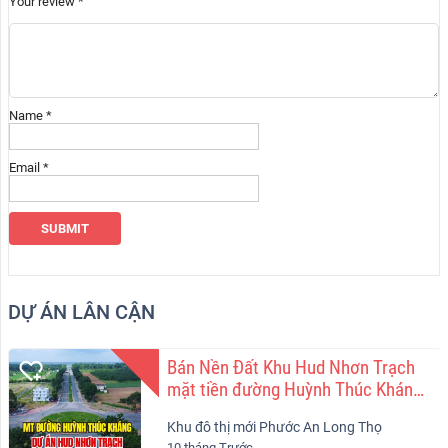
Your review
*
Name
*
Email
*
DỰ ÁN LÂN CẬN
Bán Nền Đất Khu Hud Nhơn Trạch
mặt tiền đường Huỳnh Thúc Kháng
lộ giới 47m
Khu đô thị mới Phước An Long Thọ
10 tháng Trước