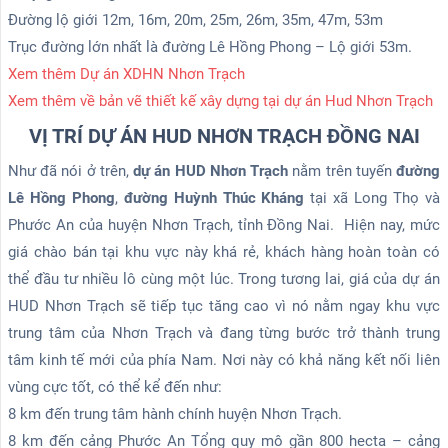
Đường lộ giới 12m, 16m, 20m, 25m, 26m, 35m, 47m, 53m
Trục đường lớn nhất là đường Lê Hồng Phong – Lộ giới 53m.
Xem thêm Dự án XDHN Nhơn Trạch
Xem thêm về bản vẽ thiết kế xây dựng tại dự án Hud Nhơn Trạch
VỊ TRÍ DỰ ÁN HUD NHƠN TRẠCH ĐỒNG NAI
Như đã nói ở trên,
dự án HUD Nhơn Trạch
nằm trên tuyến
đường
Lê Hồng Phong
,
đường Huỳnh Thúc Kháng
tại xã Long Thọ và
Phước An của huyện Nhơn Trạch, tỉnh Đồng Nai. Hiện nay, mức
giá chào bán tại khu vực này khá rẻ, khách hàng hoàn toàn có
thể đầu tư nhiều lô cùng một lúc. Trong tương lai, giá của dự án
HUD Nhơn Trạch sẽ tiếp tục tăng cao vì nó nằm ngay khu vực
trung tâm của Nhơn Trạch và đang từng bước trở thành trung
tâm kinh tế mới của phía Nam. Nơi này có khả năng kết nối liên
vùng cực tốt, có thể kể đến như:
8 km đến trung tâm hành chính huyện Nhơn Trạch.
8 km đến cảng Phước An Tổng quy mô gần 800 hecta – cảng