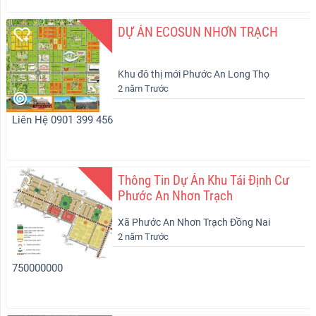
DỰ ÁN ECOSUN NHƠN TRẠCH
Khu đô thị mới Phước An Long Thọ
2 năm Trước
Nhơn Trạch
Liên Hệ 0901 399 456
Thông Tin Dự Án Khu Tái Định Cư
Phước An Nhơn Trạch
Xã Phước An Nhơn Trạch Đồng Nai
2 năm Trước
750000000