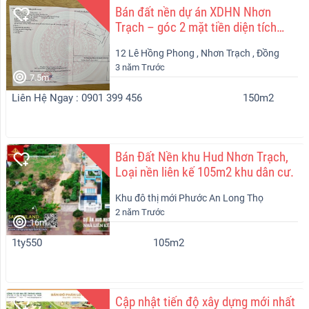
Bán đất nền dự án XDHN Nhơn
Trạch – góc 2 mặt tiền diện tích
150m2
12 Lê Hồng Phong , Nhơn Trạch , Đồng
3 năm Trước
Nai
7.5m
Liên Hệ Ngay : 0901 399 456
150m2
Bán Đất Nền khu Hud Nhơn Trạch,
Loại nền liên kế 105m2 khu dân cư.
Khu đô thị mới Phước An Long Thọ
2 năm Trước
Nhơn Trạch
16m
1ty550
105m2
Cập nhật tiến độ xây dựng mới nhất