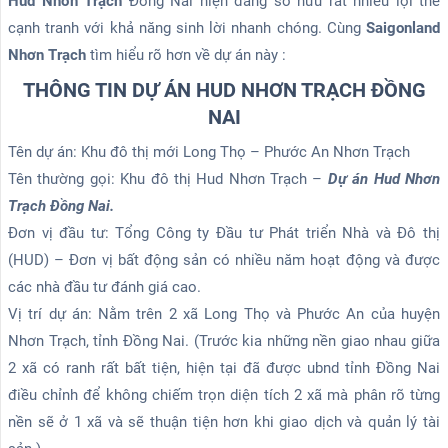
Hud Nhơn Trạch
Đồng Nai hiện đang sở hữu rất nhiều lợi thế
cạnh tranh với khả năng sinh lời nhanh chóng. Cùng
Saigonland
Nhơn Trạch
tìm hiểu rõ hơn về dự án này :
THÔNG TIN DỰ ÁN HUD NHƠN TRẠCH ĐỒNG
NAI
Tên dự án: Khu đô thị mới Long Thọ – Phước An Nhơn Trạch
Tên thường gọi: Khu đô thị Hud Nhơn Trạch –
Dự án Hud Nhơn
Trạch Đồng Nai.
Đơn vị đầu tư: Tổng Công ty Đầu tư Phát triển Nhà và Đô thị
(HUD) – Đơn vị bất động sản có nhiều năm hoạt động và được
các nhà đầu tư đánh giá cao.
Vị trí dự án: Nằm trên 2 xã Long Thọ và Phước An của huyện
Nhơn Trạch, tỉnh Đồng Nai. (Trước kia những nền giao nhau giữa
2 xã có ranh rất bất tiện, hiện tại đã được ubnd tỉnh Đồng Nai
điều chỉnh để không chiếm trọn diện tích 2 xã mà phân rõ từng
nền sẽ ở 1 xã và sẽ thuận tiện hơn khi giao dịch và quản lý tài