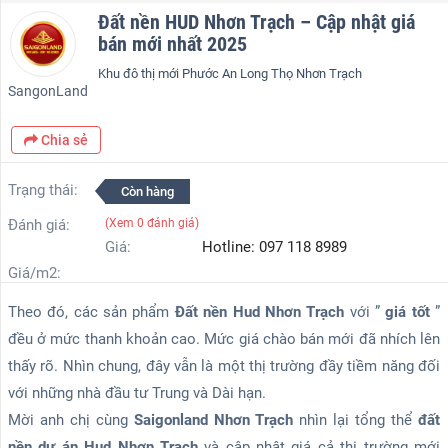
Đất nền HUD Nhơn Trạch – Cập nhật giá
bán mới nhất 2025
Khu đô thị mới Phước An Long Thọ Nhơn Trạch
SangonLand
Chia sẻ
Trạng thái:
Còn hàng
Đánh giá:
(Xem
0
đánh giá)
Giá:
Hotline: 097 118 8989
Giá/m2:
Theo đó, các sản phẩm
Đất nền Hud Nhơn Trạch
với ”
giá tốt
”
đều ở mức thanh khoản cao. Mức giá chào bán mới đã nhích lên
thấy rõ. Nhìn chung, đây vẫn là một thị trường đầy tiềm năng đối
với những nhà đầu tư Trung và Dài hạn.
Mời anh chị cùng
Saigonland Nhơn Trạch
nhìn lại tổng thể
đất
nền dự án Hud Nhơn Trạch
và cập nhật giá cả thị trường mới