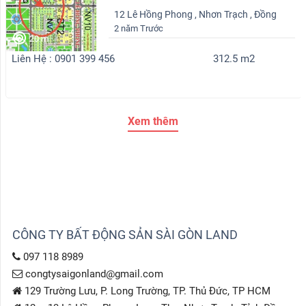
12 Lê Hồng Phong , Nhơn Trạch , Đồng
2 năm Trước
Nai
20 m
Liên Hệ : 0901 399 456
312.5 m2
Xem thêm
CÔNG TY BẤT ĐỘNG SẢN SÀI GÒN LAND
097 118 8989
congtysaigonland@gmail.com
129 Trường Lưu, P. Long Trường, TP. Thủ Đức, TP HCM