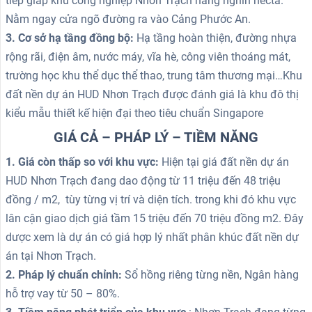
tiếp giáp khu công nghiệp Nhơn Trạch hàng nghìn hecta.
Nằm ngay cửa ngõ đường ra vào Cảng Phước An.
3. Cơ sở hạ tầng đồng bộ:
Hạ tầng hoàn thiện, đường nhựa
rộng rãi, điện âm, nước máy, vĩa hè, công viên thoáng mát,
trường học khu thể dục thể thao, trung tâm thương mại…Khu
đất nền dự án HUD Nhơn Trạch được đánh giá là khu đô thị
kiểu mẫu thiết kế hiện đại theo tiêu chuẩn Singapore
GIÁ CẢ – PHÁP LÝ – TIỀM NĂNG
1. Giá còn thấp so với khu vực:
Hiện tại giá đất nền dự án
HUD Nhơn Trạch đang dao động từ 11 triệu đến 48 triệu
đồng / m2, tùy từng vị trí và diện tích. trong khi đó khu vực
lân cận giao dịch giá tầm 15 triệu đến 70 triệu đồng m2. Đây
dược xem là dự án có giá hợp lý nhất phân khúc đất nền dự
án tại Nhơn Trạch.
2. Pháp lý chuẩn chỉnh:
Sổ hồng riêng từng nền, Ngân hàng
hỗ trợ vay từ 50 – 80%.