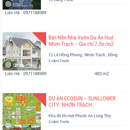
Nhơn Trạch
47m
Liên Hệ : 0971188989
Bán Nền Nhà Vườn Dự Án Hud
Nhơn Trạch – Gía chỉ 7.5tr/m2
12 Lê Hồng Phong , Nhơn Trạch , Đồng
2 năm Trước
Nai
12 m
Liên Hệ : 0971188989
403 m2
DỰ ÁN ECOSUN – SUNLLOWER
CITY- NHƠN TRẠCH
Khu đô thị mới Phước An Long Thọ
2 năm Trước
Nhơn Trạch