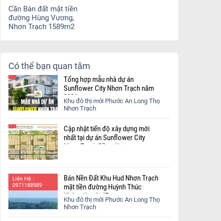
Cần Bán đất mặt tiền
đường Hùng Vương,
Nhơn Trạch 1589m2
Có thể bạn quan tâm
Tổng hợp mẫu nhà dự án
Sunflower City Nhơn Trạch năm
2026
Khu đô thị mới Phước An Long Thọ
Nhơn Trạch
Cập nhật tiến độ xây dựng mới
nhất tại dự án Sunflower City
Nhơn Trạch Đồng Nai.
Bán Nền Đất Khu Hud Nhơn Trạch
Liên Hệ :
0971188989
mặt tiền đường Huỳnh Thúc
Kháng lộ giới 47m
Khu đô thị mới Phước An Long Thọ
Nhơn Trạch