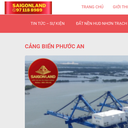
TRANG CHỦ
GIỚI TH
TIN TỨC – SỰ KIỆN
ĐẤT NỀN HUD NHƠN TRẠCH 
CẢNG BIỂN PHƯỚC AN