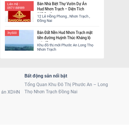
Bán Nhà Biệt Thự Vườn Dự Án
Liên Hệ :
0971188989
Hud Nhơn Trạch – Diện Tích
337,5 m2
12 Lê Hồng Phong , Nhơn Trạch ,
Đồng Nai
Bán Đất Nền Hud Nhơn Trạch mặt
3ty500
tiền đường Huỳnh Thúc Kháng lộ
giới 47m
Khu đô thị mới Phước An Long Thọ
Nhơn Trạch
Bất động sản nổi bật
Tổng Quan Khu Đô Thị Phước An – Long
Thọ Nhơn Trạch Đồng Nai
ự án XDHN