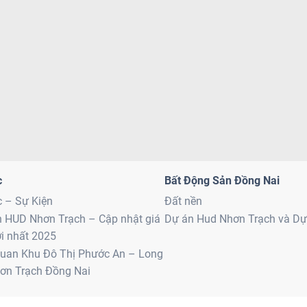
c
Bất Động Sản Đồng Nai
c – Sự Kiện
Đất nền
n HUD Nhơn Trạch – Cập nhật giá
Dự án Hud Nhơn Trạch và D
i nhất 2025
uan Khu Đô Thị Phước An – Long
ơn Trạch Đồng Nai