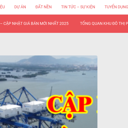
IỆU
DỰ ÁN
ĐẤT NỀN
TIN TỨC – SỰ KIỆN
TUYỂN DỤN
– CẬP NHẬT GIÁ BÁN MỚI NHẤT 2025
TỔNG QUAN KHU ĐÔ THỊ 