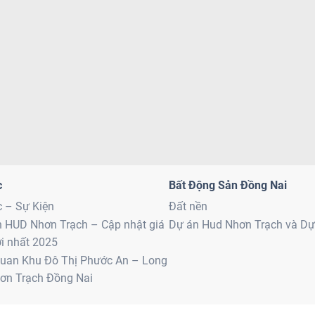
c
Bất Động Sản Đồng Nai
c – Sự Kiện
Đất nền
n HUD Nhơn Trạch – Cập nhật giá
Dự án Hud Nhơn Trạch và D
i nhất 2025
uan Khu Đô Thị Phước An – Long
ơn Trạch Đồng Nai