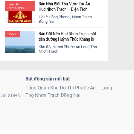
Bán Nhà Biệt Thự Vườn Dự Án
Liên Hệ :
0971188989
Hud Nhơn Trạch – Diện Tích
337,5 m2
12 Lê Hồng Phong , Nhơn Trạch ,
Đồng Nai
Bán Đất Nền Hud Nhơn Trạch mặt
3ty500
tiền đường Huỳnh Thúc Kháng lộ
giới 47m
Khu đô thị mới Phước An Long Thọ
Nhơn Trạch
Bất động sản nổi bật
Tổng Quan Khu Đô Thị Phước An – Long
Thọ Nhơn Trạch Đồng Nai
ự án XDHN