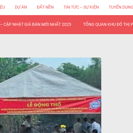
IỆU
DỰ ÁN
ĐẤT NỀN
TIN TỨC – SỰ KIỆN
TUYỂN DỤN
– CẬP NHẬT GIÁ BÁN MỚI NHẤT 2025
TỔNG QUAN KHU ĐÔ THỊ 