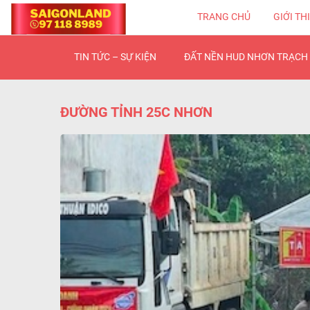
TRANG CHỦ
GIỚI TH
TIN TỨC – SỰ KIỆN
ĐẤT NỀN HUD NHƠN TRẠCH 
ĐƯỜNG TỈNH 25C NHƠN
TRẠCH