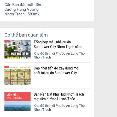
Cần Bán đất mặt tiền
đường Hùng Vương,
Nhơn Trạch 1589m2
Có thể bạn quan tâm
Tổng hợp mẫu nhà dự án
Sunflower City Nhơn Trạch năm
2026
Khu đô thị mới Phước An Long Thọ
Nhơn Trạch
Cập nhật tiến độ xây dựng mới
nhất tại dự án Sunflower City
Nhơn Trạch Đồng Nai.
Bán Nền Đất Khu Hud Nhơn Trạch
Liên Hệ :
0971188989
mặt tiền đường Huỳnh Thúc
Kháng lộ giới 47m
Khu đô thị mới Phước An Long Thọ
Nhơn Trạch