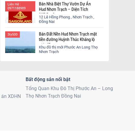
Bán Nhà Biệt Thự Vườn Dự Án
Liên Hệ :
0971188989
Hud Nhơn Trạch – Diện Tích
337,5 m2
12 Lê Hồng Phong , Nhơn Trạch ,
Đồng Nai
Bán Đất Nền Hud Nhơn Trạch mặt
3ty500
tiền đường Huỳnh Thúc Kháng lộ
giới 47m
Khu đô thị mới Phước An Long Thọ
Nhơn Trạch
Bất động sản nổi bật
Tổng Quan Khu Đô Thị Phước An – Long
Thọ Nhơn Trạch Đồng Nai
ự án XDHN