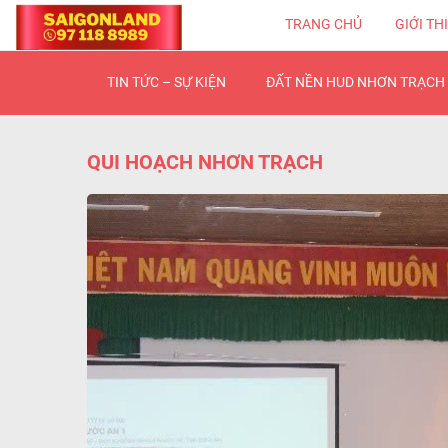
TRANG CHỦ
GIỚI TH
TIN TỨC – SỰ KIỆN
ĐẤT NỀN HUD NHƠN TRẠCH 
QUI HOẠCH NHƠN TRẠCH