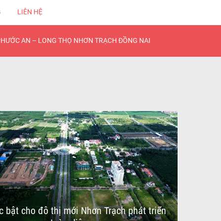
G
LIÊN HỆ
PHƯỚC AN – LONG THỌ NHƠN TRẠCH ĐỒNG NAI
 bật cho đô thị mới Nhơn Trạch phát triển