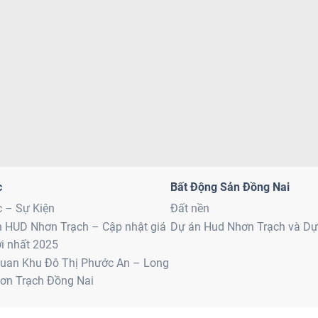
c
Bất Động Sản Đồng Nai
c – Sự Kiện
Đất nền
n HUD Nhơn Trạch – Cập nhật giá
Dự án Hud Nhơn Trạch và D
i nhất 2025
uan Khu Đô Thị Phước An – Long
ơn Trạch Đồng Nai