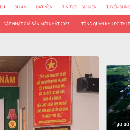
IỆU
DỰ ÁN
ĐẤT NỀN
TIN TỨC – SỰ KIỆN
TUYỂN DỤN
– CẬP NHẬT GIÁ BÁN MỚI NHẤT 2025
TỔNG QUAN KHU ĐÔ THỊ 
Tạo sức