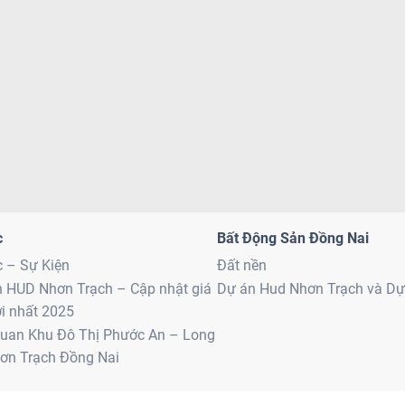
c
Bất Động Sản Đồng Nai
c – Sự Kiện
Đất nền
n HUD Nhơn Trạch – Cập nhật giá
Dự án Hud Nhơn Trạch và D
i nhất 2025
uan Khu Đô Thị Phước An – Long
ơn Trạch Đồng Nai