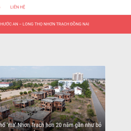
G
LIÊN HỆ
PHƯỚC AN – LONG THỌ NHƠN TRẠCH ĐỒNG NAI
hố ‘ma’ Nhơn Trạch hơn 20 năm gần như bỏ