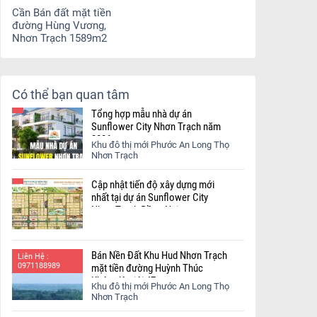
Cần Bán đất mặt tiền
đường Hùng Vương,
Nhơn Trạch 1589m2
Có thể bạn quan tâm
Tổng hợp mẫu nhà dự án
Sunflower City Nhơn Trạch năm
2026
Khu đô thị mới Phước An Long Thọ
Nhơn Trạch
Cập nhật tiến độ xây dựng mới
nhất tại dự án Sunflower City
Nhơn Trạch Đồng Nai.
Bán Nền Đất Khu Hud Nhơn Trạch
Liên Hệ :
0971188989
mặt tiền đường Huỳnh Thúc
Kháng lộ giới 47m
Khu đô thị mới Phước An Long Thọ
Nhơn Trạch