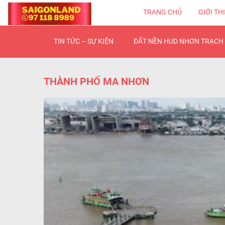
TRANG CHỦ
GIỚI TH
TIN TỨC – SỰ KIỆN
ĐẤT NỀN HUD NHƠN TRẠCH 
THÀNH PHỐ MA NHƠN
TRẠCH