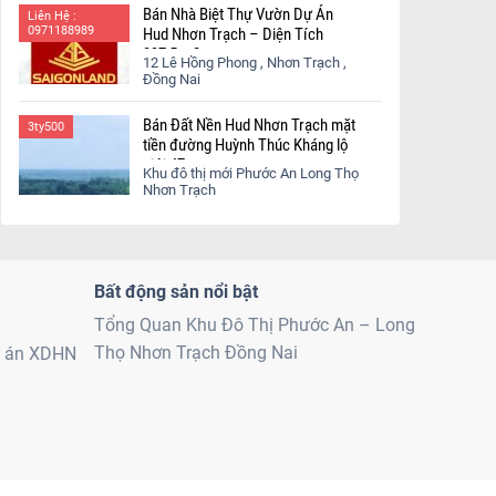
Bán Nhà Biệt Thự Vườn Dự Án
Liên Hệ :
0971188989
Hud Nhơn Trạch – Diện Tích
337,5 m2
12 Lê Hồng Phong , Nhơn Trạch ,
Đồng Nai
Bán Đất Nền Hud Nhơn Trạch mặt
3ty500
tiền đường Huỳnh Thúc Kháng lộ
giới 47m
Khu đô thị mới Phước An Long Thọ
Nhơn Trạch
Bất động sản nổi bật
Tổng Quan Khu Đô Thị Phước An – Long
Thọ Nhơn Trạch Đồng Nai
ự án XDHN