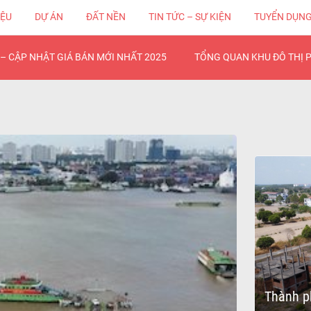
IỆU
DỰ ÁN
ĐẤT NỀN
TIN TỨC – SỰ KIỆN
TUYỂN DỤN
– CẬP NHẬT GIÁ BÁN MỚI NHẤT 2025
TỔNG QUAN KHU ĐÔ THỊ 
Thành p