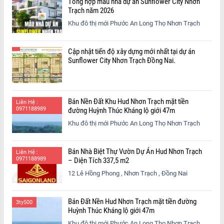
Tổng hợp mẫu nhà dự án Sunflower City Nhơn
Trạch năm 2026
Khu đô thị mới Phước An Long Thọ Nhơn Trạch
Cập nhật tiến độ xây dựng mới nhất tại dự án
Sunflower City Nhơn Trạch Đồng Nai.
Bán Nền Đất Khu Hud Nhơn Trạch mặt tiền
Liên Hệ :
0971188989
đường Huỳnh Thúc Kháng lộ giới 47m
Khu đô thị mới Phước An Long Thọ Nhơn Trạch
Bán Nhà Biệt Thự Vườn Dự Án Hud Nhơn Trạch
Liên Hệ :
0971188989
– Diện Tích 337,5 m2
12 Lê Hồng Phong , Nhơn Trạch , Đồng Nai
Bán Đất Nền Hud Nhơn Trạch mặt tiền đường
3ty500
Huỳnh Thúc Kháng lộ giới 47m
Khu đô thị mới Phước An Long Thọ Nhơn Trạch