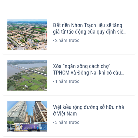
Đất nền Nhơn Trạch liệu sẽ tăng
giá từ tác động của quy định siết
chặt phân lô
-
2 năm Trước
Xóa “ngăn sông cách chợ”
TPHCM và Đồng Nai khi có cầu
Nhơn Trạch
-
1 năm Trước
Việt kiều rộng đường sở hữu nhà
ở Việt Nam
-
3 năm Trước