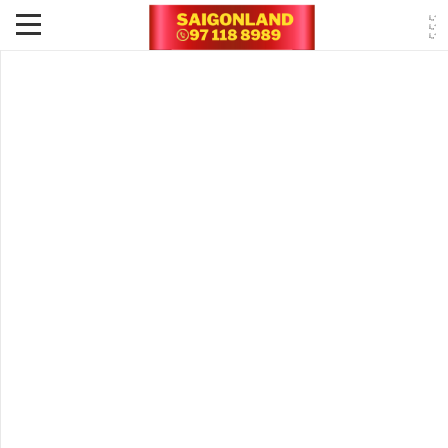
Đồng Nai chốt thời gian hoàn thành giải phóng mặt
bằng cao tốc Biên Hòa – Vũng Tàu
Tin Tức - Sự Kiện -
2 năm Trước
Lãnh đạo tỉnh Đồng Nai yêu cầu các sở ngành, địa phương tập trung
tối đa nguồn lực, phấn đấu để hoàn thành giải phóng
mặt bằng
cao
tốc Biên Hòa – Vũng Tàu đoạn qua địa bàn tỉnh trước ngày 30/6 năm
nay.