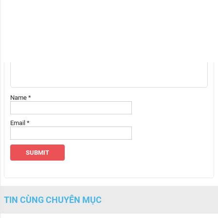
Email của bạn sẽ không được hiển thị công khai.
Các trường bắt buộc
được đánh dấu
*
Your rating
Your review
*
Name
*
Email
*
TIN CÙNG CHUYÊN MỤC