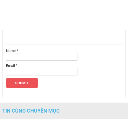
được đánh dấu
*
Your rating
Your review
*
Name
*
Email
*
TIN CÙNG CHUYÊN MỤC