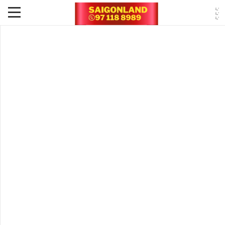
Nâng chuẩn Đường vành đai 3 TPHCM đoạn Tân Vạn
– Nhơn Trạch thành Cao Tốc
Tin Tức - Sự Kiện -
2 năm Trước
Dự án Đường vành đai 3 – Thành phố Hồ Chí Minh:
Nâng chuẩn đoạn Tân Vạn – Nhơn Trạch
Để đảm bảo đồng bộ với Dự án Đường vành đai 3 – Thành phố Hồ
Chí Minh cũng như các tuyến đường cao tốc trong khu vực, Bộ Giao
thông vận tải đã trình Thủ tướng Chính phủ điều chỉnh chủ trương
đầu tư Dự án Thành phần 1A, đoạn Tân Vạn –
Nhơn Trạch
giai đoạn
1.