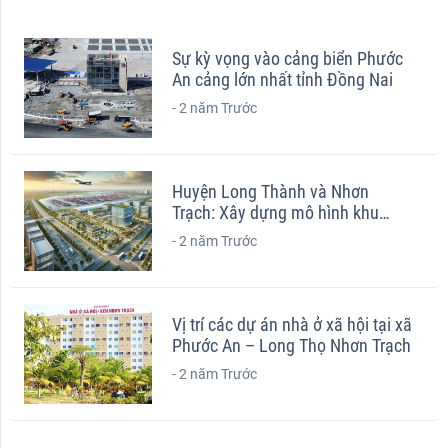
Sự kỳ vọng vào cảng biển Phước
An cảng lớn nhất tỉnh Đồng Nai
-
2 năm Trước
Huyện Long Thành và Nhơn
Trạch: Xây dựng mô hình khu
thương mại tự do liền kề sân bay
-
2 năm Trước
Vị trí các dự án nhà ở xã hội tại xã
Phước An – Long Thọ Nhơn Trạch
-
2 năm Trước