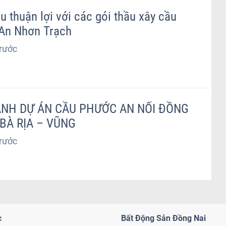
u thuận lợi với các gói thầu xây cầu
An Nhơn Trạch
rước
NH DỰ ÁN CẦU PHƯỚC AN NỐI ĐỒNG
 BÀ RỊA – VŨNG
rước
c
Bất Động Sản Đồng Nai