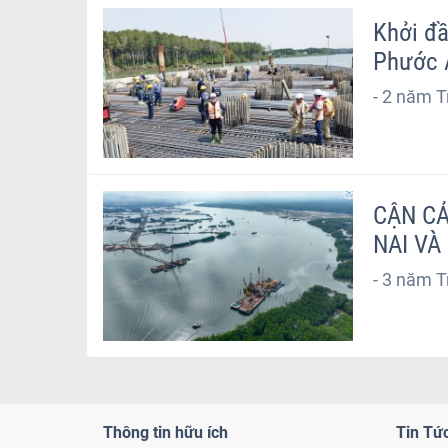
Khởi đầ
Phước 
-
2 năm T
CẬN CẢ
NAI VÀ
-
3 năm T
Thông tin hữu ích
Tin Tứ