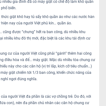
ù nhiều gia đình đã có máy giặt có chế độ làm khô quần
 phổ biến.
h thức giặt khô hay tủ sấy khô quần áo như các nước hàn
ư hiện nay của người Việt phủ kín… quần áo.
… cũng được “chưng” hết ra ban công, dù nhiều khu
 nhiều khu đô thị mới, đặc biệt là các khu tái định cư
ung cư của người Việt cũng phải “gánh” thêm hai công
óng điều hòa và để… máy giặt. Mặc dù nhiều tòa chung cư
 thiếu này cho các căn hộ (vị trí lắp, kích cỡ tiêu chuẩn…)
í máy giặt chiếm tới 1/3 ban công, khiến chức năng của
 nghỉ ngơi đúng nghĩa.
ủa người Việt đa phần là các vợ chồng trẻ. Do đó, với
2 đứa con), nên đa phần chủ nhân các căn hộ chung cư