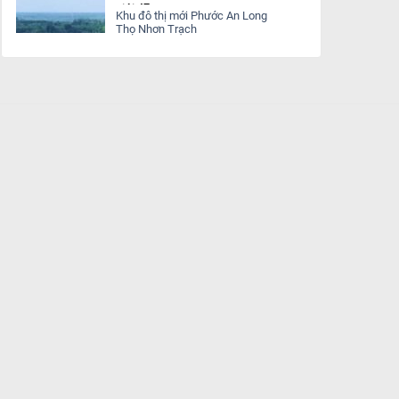
giới 47m
Khu đô thị mới Phước An Long
Thọ Nhơn Trạch