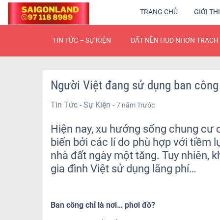
TRANG CHỦ
GIỚI TH
TIN TỨC – SỰ KIỆN
ĐẤT NỀN HUD NHƠN TRẠCH 
Người Việt đang sử dụng ban công 
Tin Tức - Sự Kiện -
7 năm Trước
Hiện nay, xu hướng sống chung cư 
biến bởi các lí do phù hợp với tiềm l
nhà đất ngày một tăng. Tuy nhiên, kh
gia đình Việt sử dụng lãng phí…
Ban công chỉ là nơi… phơi đồ?