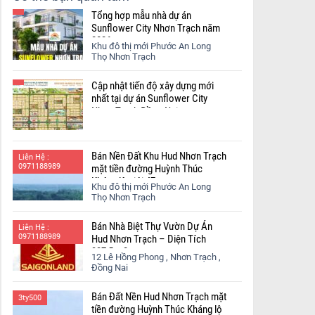
Tổng hợp mẫu nhà dự án
Sunflower City Nhơn Trạch năm
2026
Khu đô thị mới Phước An Long
Thọ Nhơn Trạch
Cập nhật tiến độ xây dựng mới
nhất tại dự án Sunflower City
Nhơn Trạch Đồng Nai.
Bán Nền Đất Khu Hud Nhơn Trạch
Liên Hệ :
0971188989
mặt tiền đường Huỳnh Thúc
Kháng lộ giới 47m
Khu đô thị mới Phước An Long
Thọ Nhơn Trạch
Bán Nhà Biệt Thự Vườn Dự Án
Liên Hệ :
0971188989
Hud Nhơn Trạch – Diện Tích
337,5 m2
12 Lê Hồng Phong , Nhơn Trạch ,
Đồng Nai
Bán Đất Nền Hud Nhơn Trạch mặt
3ty500
tiền đường Huỳnh Thúc Kháng lộ