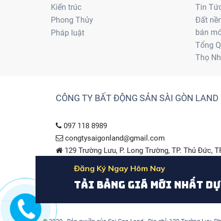
Kiến trúc
Tin Tứ
Phong Thủy
Đất nề
bán mớ
Pháp luật
Tổng Q
Thọ Nh
CÔNG TY BẤT ĐỘNG SẢN SÀI GÒN LAND
097 118 8989
congtysaigonland@gmail.com
129 Trường Lưu, P. Long Trường, TP. Thủ Đức,
12 – 13 Lê Hồng Phong, Long Thọ, Nhơn Trạch,