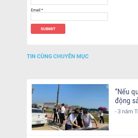
Email
*
TIN CÙNG CHUYÊN MỤC
“Nếu qu
động sả
-
3 năm T