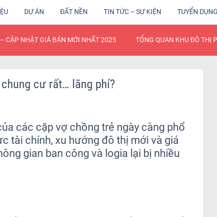
IỆU
DỰ ÁN
ĐẤT NỀN
TIN TỨC – SỰ KIỆN
TUYỂN DỤN
– CẬP NHẬT GIÁ BÁN MỚI NHẤT 2025
TỔNG QUAN KHU ĐÔ THỊ 
chung cư rất… lãng phí?
của các cặp vợ chồng trẻ ngày càng phổ
ực tài chính, xu hướng đô thị mới và giá
ông gian ban công và logia lại bị nhiều