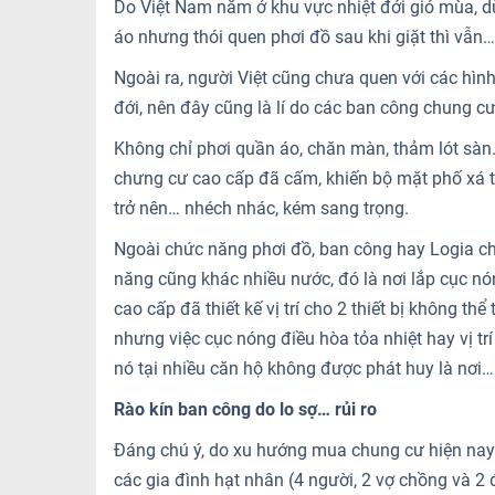
Do Việt Nam nằm ở khu vực nhiệt đới gió mùa, d
áo nhưng thói quen phơi đồ sau khi giặt thì vẫn…
Ngoài ra, người Việt cũng chưa quen với các hìn
đới, nên đây cũng là lí do các ban công chung c
Không chỉ phơi quần áo, chăn màn, thảm lót sàn
chưng cư cao cấp đã cấm, khiến bộ mặt phố xá tại
trở nên… nhéch nhác, kém sang trọng.
Ngoài chức năng phơi đồ, ban công hay Logia ch
năng cũng khác nhiều nước, đó là nơi lắp cục n
cao cấp đã thiết kế vị trí cho 2 thiết bị không thể
nhưng việc cục nóng điều hòa tỏa nhiệt hay vị tr
nó tại nhiều căn hộ không được phát huy là nơi…
Rào kín ban công do lo sợ… rủi ro
Đáng chú ý, do xu hướng mua chung cư hiện nay c
các gia đình hạt nhân (4 người, 2 vợ chồng và 