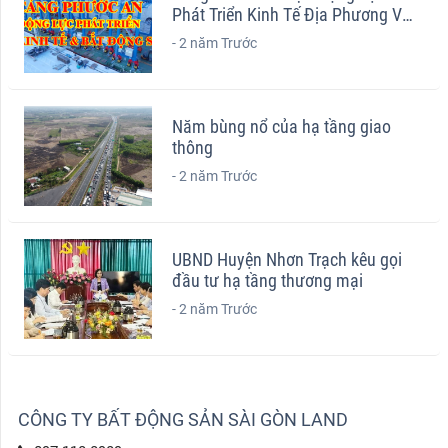
Phát Triển Kinh Tế Địa Phương Và
Tiềm Năng Bất Động Sản Nhơn
-
2 năm Trước
Trạch
Năm bùng nổ của hạ tầng giao
thông
-
2 năm Trước
UBND Huyện Nhơn Trạch kêu gọi
đầu tư hạ tầng thương mại
-
2 năm Trước
CÔNG TY BẤT ĐỘNG SẢN SÀI GÒN LAND