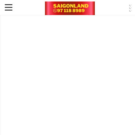
Phương Hướng Ảnh Hưởng Như Thế Nào Đến Công
Trình Xây Dựng Nhà?
Tin Tức - Sự Kiện -
2 năm Trước
Các hướng Đông Tây Nam Bắc có ảnh hưởng đến
công trình được xây dựng nhà ?
Một cách phổ biến để xác định chính xác hướng xây dựng nhà,
hướng cửa chính là dùng la bàn. Ngoài ra, còn nhiều cách xác định
hướng Đông Tây Nam Bắc khác như dựa vào mặt trời, bóng vật thể
hay xem qua atlat, bản đồ,…
Hướng xây dựng nhà
Người Á Đông chúng ta thường rất coi trọng việc xem hướng nhà cửa