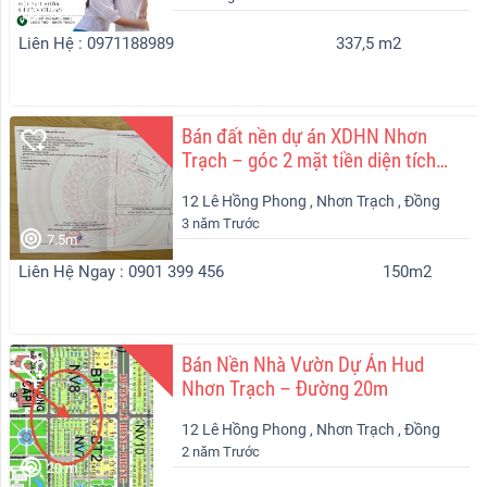
12 m
Liên Hệ : 0971188989
337,5 m2
Bán đất nền dự án XDHN Nhơn
Trạch – góc 2 mặt tiền diện tích
150m2
12 Lê Hồng Phong , Nhơn Trạch , Đồng
3 năm Trước
Nai
7.5m
Liên Hệ Ngay : 0901 399 456
150m2
Bán Nền Nhà Vườn Dự Án Hud
Nhơn Trạch – Đường 20m
12 Lê Hồng Phong , Nhơn Trạch , Đồng
2 năm Trước
Nai
20 m