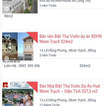
Khu đô thị mới Phước An Long Thọ
2 năm Trước
Nhơn Trạch
90m2
Bán nền Biệt Thự Vườn dự án XDHN
Nhơn Trạch 524m2
12 Lê Hồng Phong , Nhơn Trạch , Đồng
2 năm Trước
Nai
17m
Liên Hệ : 0901 399 456
524m2
Bán Nhà Biệt Thự Vườn Dự Án Hud
Nhơn Trạch – Diện Tích 337,5 m2
12 Lê Hồng Phong , Nhơn Trạch , Đồng
11 tháng Trước
Nai