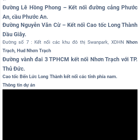
Đường Lê Hồng Phong – Kết nối đường cảng Phước
An, cầu Phước An.
Đường Nguyễn Văn Cừ – Kết nối Cao tốc Long Thành
Dầu Giây.
Đường số 7 : Kết nối các khu đô thị Swanpark, XDHN
Nhơn
Trạch,
Hud Nhơn Trạch
Đường vành đai 3 TPHCM kết nối Nhơn Trạch với TP.
Thủ Đức.
Cao tốc Bến Lức Long Thành kết nối các tỉnh phía nam.
Thông tin dự án