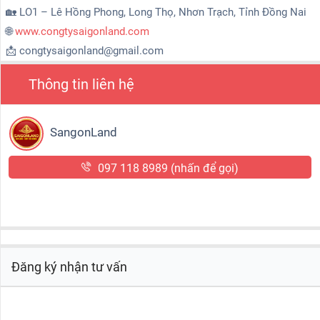
🏡 LO1 – Lê Hồng Phong, Long Thọ, Nhơn Trạch, Tỉnh Đồng Nai
🌐
www.congtysaigonland.com
📩 congtysaigonland@gmail.com
Thông tin liên hệ
SangonLand
097 118 8989
(nhấn để gọi)
Đăng ký nhận tư vấn