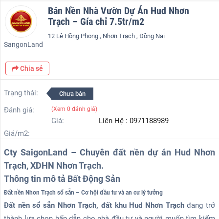
Bán Nền Nhà Vườn Dự Án Hud Nhơn
Trạch – Gía chỉ 7.5tr/m2
12 Lê Hồng Phong , Nhơn Trạch , Đồng Nai
SangonLand
Chia sẻ
Trạng thái:
Chưa bán
Đánh giá:
(Xem
0
đánh giá)
Giá:
Liên Hệ : 0971188989
Giá/m2:
Cty SaigonLand – Chuyên đất nền dự án Hud Nhơn
Trạch, XDHN Nhơn Trạch.
Thông tin mô tả Bất Động Sản
Đất nền Nhơn Trạch sổ sẵn – Cơ hội đầu tư và an cư lý tưởng
Đất nền sổ sẵn Nhơn Trạch, đất khu Hud Nhơn Trạch
đang trở
thành lựa chọn hấp dẫn cho nhà đầu tư và người muốn tìm kiếm