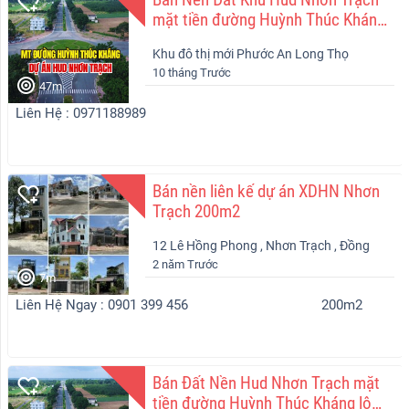
mặt tiền đường Huỳnh Thúc Kháng
lộ giới 47m
Khu đô thị mới Phước An Long Thọ
10 tháng Trước
Nhơn Trạch
47m
Liên Hệ : 0971188989
Bán nền liên kế dự án XDHN Nhơn
Trạch 200m2
12 Lê Hồng Phong , Nhơn Trạch , Đồng
2 năm Trước
Nai
7m
Liên Hệ Ngay : 0901 399 456
200m2
Bán Đất Nền Hud Nhơn Trạch mặt
tiền đường Huỳnh Thúc Kháng lộ