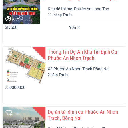
giới 47m
Khu đô thị mới Phước An Long Thọ
11 tháng Trước
Nhơn Trạch
47m
3ty500
90m2
Thông Tin Dự Án Khu Tái Định Cư
Phước An Nhơn Trạch
Xã Phước An Nhơn Trạch Đồng Nai
2 năm Trước
750000000
Dự án tái định cư Phước An Nhơn
Trạch, Đồng Nai