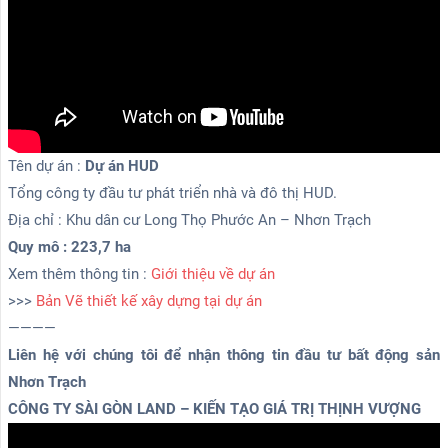
Tên dự án :
Dự án HUD
Tổng công ty đầu tư phát triển nhà và đô thị HUD.
Địa chỉ : Khu dân cư Long Thọ Phước An – Nhơn Trạch
Quy mô :
223,7 ha
Xem thêm thông tin :
Giới thiệu về dự án
>>>
Bản Vẽ thiết kế xây dựng tại dự án
————
Liên hệ với chúng tôi để nhận thông tin đầu tư bất động sản
Nhơn Trạch
CÔNG TY SÀI GÒN LAND – KIẾN TẠO GIÁ TRỊ THỊNH VƯỢNG