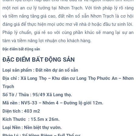
một nơi an cư lý tưởng tại Nhơn Trạch. Với tính pháp lý rõ ràng
và tiềm năng tăng giá cao, đất nền sổ sẵn Nhơn Trạch là cơ hội
đáng giá để thực hiện mọi ước mơ về nhà ở hoặc đầu tư sinh lời.
Pháp lý chuẩn, giá rẻ so với cùng phần khúc sẽ mang lại sự an
tâm và tiềm năng lợi nhuận cho khách hàng.
Đặc điểm bất động sản
ĐẶC ĐIỂM BẤT ĐỘNG SẢN
Loại sản phẩm : Đất nền dự án sổ sẵn
Địa chỉ : Xã Long Thọ – Khu dân cư Long Thọ Phước An – Nhơn
Trạch
Số Tờ / Thửa : 95/49 Xã Long thọ.
Mã nền : NV5-33 – Nhóm 4 – Đường lộ giới 12m.
Diện tích : 403 m2
Kích Thước : 15.5m x 26m.
Loại Nền : Nền biệt thự vườn.
Pháp Lý : Sổ Hồng Riêng – Full Thổ cư