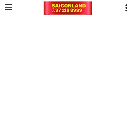
ĐẤT NỀN HUD
NHƠN TRẠCH
Dự án Hud Nhơn Trạch – Tiềm năng lô góc 2 mặt
tiền ?