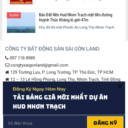
Bán Đất Nền Hud Nhơn Trạch mặt tiền đường
3ty500
Huỳnh Thúc Kháng lộ giới 47m
Khu đô thị mới Phước An Long Thọ Nhơn Trạch
CÔNG TY BẤT ĐỘNG SẢN SÀI GÒN LAND
097 118 8989
congtysaigonland@gmail.com
129 Trường Lưu, P. Long Trường, TP. Thủ Đức, TP HCM
12 – 13 Lê Hồng Phong, Long Thọ, Nhơn Trạch, Tỉnh Đồng
Nai
DỰ ÁN ĐANG TRIỂN KHAI
Tổng Quan Khu Đô Thị Phước An – Long Thọ Nhơn Trạch
Đồng Nai
KẾT NỐI VỚI CHÚNG TÔI