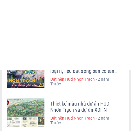
Các tuổi đẹp đứng cúng động
Phòng công chứng đất đai Nhơn
thổ xây nhà trong năm 2024
Trạch – bắt đầu có tín hiệu tốt
Đồng Nai – dành hơn 1.000ha
đất để làm nhà ở xã hội – Nhơn
Trạch chiếm hơn 13ha
Đất nền Hud Nhơn Trạch
-
2 năm
Trước
Nhơn Trạch chuẩn bị lên đô thị
loại II, liệu bất động sản có tăng
nhiệt?
Đất nền Hud Nhơn Trạch
-
2 năm
Trước
Thiết kế mẫu nhà dự án HUD
Nhơn Trạch và dự án XDHN
Đất nền Hud Nhơn Trạch
-
2 năm
Trước