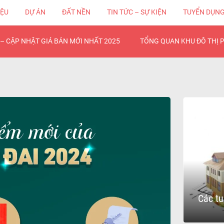
IỆU
DỰ ÁN
ĐẤT NỀN
TIN TỨC – SỰ KIỆN
TUYỂN DỤN
– CẬP NHẬT GIÁ BÁN MỚI NHẤT 2025
TỔNG QUAN KHU ĐÔ THỊ 
Các tu