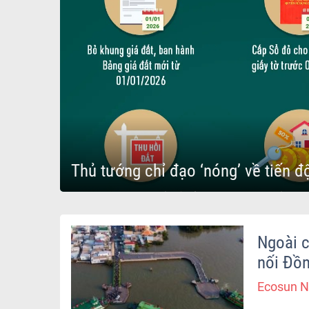
Thủ tướng chỉ đạo ‘nóng’ về tiến độ
Ngoài c
nối Đồn
Ecosun N