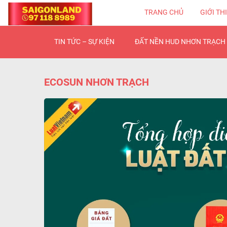
TRANG CHỦ
GIỚI TH
TIN TỨC – SỰ KIỆN
ĐẤT NỀN HUD NHƠN TRẠCH 
ECOSUN NHƠN TRẠCH