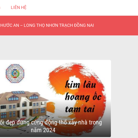
G
LIÊN HỆ
PHƯỚC AN – LONG THỌ NHƠN TRẠCH ĐỒNG NAI
ổi đẹp đứng cúng động thổ xây nhà trong
năm 2024