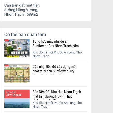
Cần Bán đất mặt tiền
đường Hùng Vương,
Nhơn Trạch 1589m2
Có thể bạn quan tâm
Tổng hợp mẫu nhà dự án
Sunflower City Nhơn Trạch năm
2026
Khu đô thị mới Phước An Long Thọ
Nhơn Trạch
Cập nhật tiến độ xây dựng mới
nhất tại dự án Sunflower City
Nhơn Trạch Đồng Nai.
Bán Nền Đất Khu Hud Nhơn Trạch
Liên Hệ :
0971188989
mặt tiền đường Huỳnh Thúc
Kháng lộ giới 47m
Khu đô thị mới Phước An Long Thọ
Nhơn Trạch