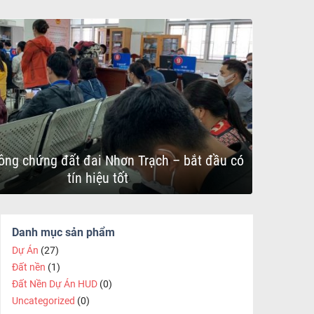
ông chứng đất đai Nhơn Trạch – bắt đầu có
tín hiệu tốt
Danh mục sản phẩm
Dự Án
(27)
Đất nền
(1)
Đất Nền Dự Án HUD
(0)
Uncategorized
(0)