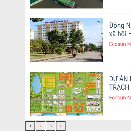
Đồng Na
xã hội 
Ecosun N
DỰ ÁN ECOSUN – SUNLLOWER CITY- NHƠN
TRẠCH
Ecosun N
1
2
3
»