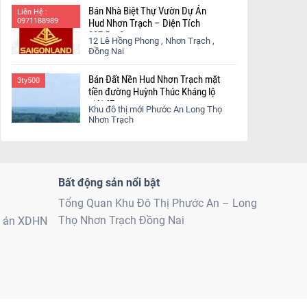
Bán Nhà Biệt Thự Vườn Dự Án
Liên Hệ :
0971188989
Hud Nhơn Trạch – Diện Tích
337,5 m2
12 Lê Hồng Phong , Nhơn Trạch ,
Đồng Nai
Bán Đất Nền Hud Nhơn Trạch mặt
3ty500
tiền đường Huỳnh Thúc Kháng lộ
giới 47m
Khu đô thị mới Phước An Long Thọ
Nhơn Trạch
Bất động sản nổi bật
Tổng Quan Khu Đô Thị Phước An – Long
Thọ Nhơn Trạch Đồng Nai
ự án XDHN