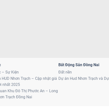
c
Bất Động Sản Đồng Nai
c – Sự Kiện
Đất nền
n HUD Nhơn Trạch – Cập nhật giá
Dự án Hud Nhơn Trạch và D
i nhất 2025
uan Khu Đô Thị Phước An – Long
ơn Trạch Đồng Nai