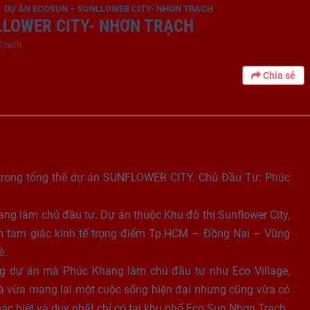
DỰ ÁN ECOSUN – SUNLLOWER CITY- NHƠN TRẠCH
LLOWER CITY- NHƠN TRẠCH
 Trạch
Chia sẻ
trong tổng thể dự án SUNFLOWER CITY. Chủ Đầu Tư: Phúc
SangonLand
g làm chủ đầu tư. Dự án thuộc Khu đô thị Sunflower City,
097 118 8989
(nhấn để gọi)
ểm tam giác kinh tế trọng điểm Tp.HCM – Đồng Nai – Vũng
è.
g dự án mà Phúc Khang làm chủ đầu tư như Eco Village,
là vừa mang lại một cuộc sống hiện đại nhưng cũng vừa có
hác biệt và duy nhất chỉ có tại khu phố Eco Sun Nhơn Trạch.