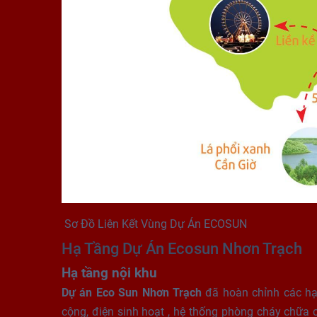
Sơ Đồ Liên Kết Vùng Dự Án ECOSUN
Hạ Tầng Dự Án Ecosun Nhơn Trạch
Hạ tầng nội khu
Dự án Eco Sun Nhơn Trạch
đã hoàn chỉnh các hạ
cộng, điện sinh hoạt , hệ thống phòng cháy chữa c