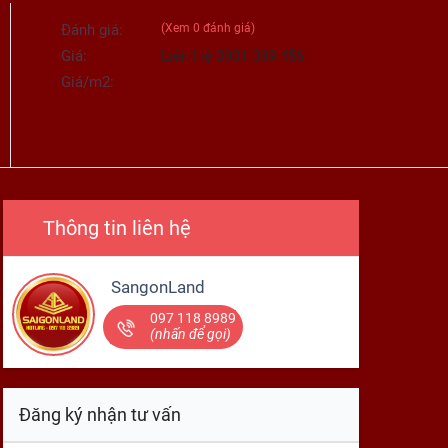
Đánh giá:
(Xem
0
đánh giá)
Giá:
Liên Hệ 0901 399 456
Giá/m2:
Thông tin liên hệ
SangonLand
097 118 8989
(nhấn để gọi)
Đăng ký nhận tư vấn