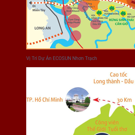
Vị Trí Dự Án ECOSUN Nhơn Trạch