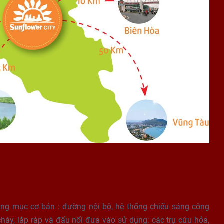
ng mục cơ bản : đường nội bộ, hệ thống chiếu sáng công
háy, lắp ráp và đấu nối đưa vào sử dụng: các trụ cứu hỏa,