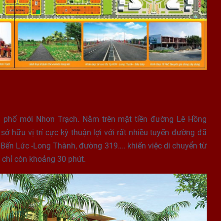
h phố mới Nhơn Trạch. Nằm trên mặt tiền đường Lê Hồng
 hữu vị trí cực kỳ thuận lợi với rất nhiều tuyến đường đã
 Bến Lức -Long Thành, đường 319…. khiến việc di chuyển từ
chỉ còn khoảng 30 phút.