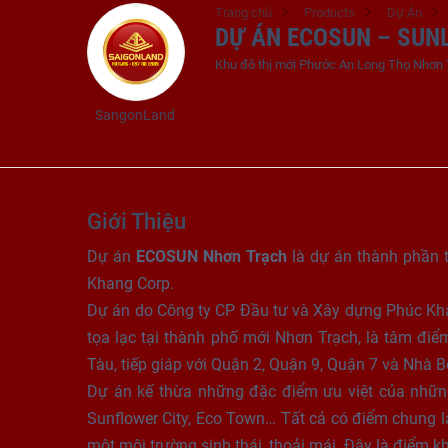
Trang chủ
Products
Dự Án
DỰ ÁN ECOSUN – SUN
Khu đô thị mới Phước An Long Thọ Nhơn
SangonLand
Giới Thiệu
Dự án
ECOSUN Nhơn Trạch
là dự án thành phần 
Khang Corp.
SangonLand
Dự án do Công ty CP Đầu tư và Xây dựng Phúc Khan
097 118 8989
(nhấn để gọi)
tọa lạc tại thành phố mới Nhơn Trạch, là tâm đi
Tàu, tiếp giáp với Quận 2, Quận 9, Quận 7 và Nhà B
Dự án kế thừa những đặc điểm ưu việt của nhữn
Sunflower City, Eco Town… Tất cả có điểm chung 
một môi trường sinh thái, thoải mái. Đây là điểm k