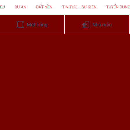
IỆU
DỰ ÁN
ĐẤT NỀN
TIN TỨC – SỰ KIỆN
TUYỂN DỤN
Mặt bằng
Nhà mẫu